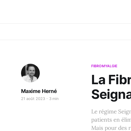
FIBROMYALGIE
La Fib
Seigna
Maxime Herné
21 août 2023
3 min
Le régime Seign
patients en éli
Mais pour des ré