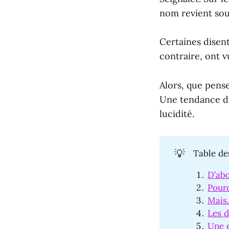
nom revient sou
Certaines disent
contraire, ont v
Alors, que pense
Une tendance de
lucidité.
💡
Table de
D’abo
Pourq
Mais…
Les d
Une 