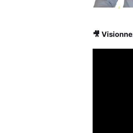
🎥 Visionnez