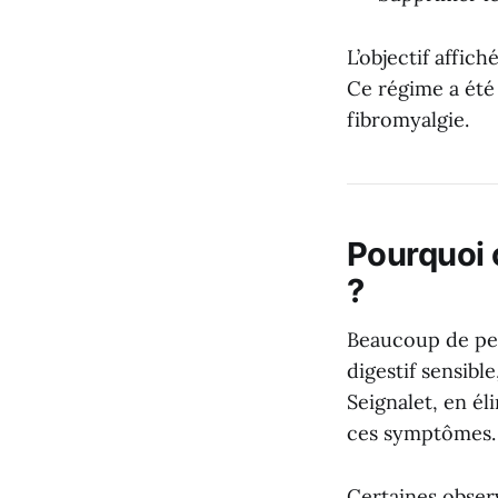
L’objectif affich
Ce régime a été
fibromyalgie.
Pourquoi 
?
Beaucoup de per
digestif sensibl
Seignalet, en él
ces symptômes.
Certaines obser