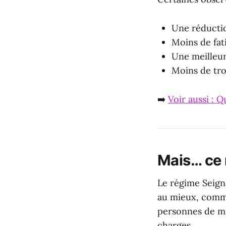
Une réducti
Moins de fat
Une meilleur
Moins de tro
➡️
Voir aussi : 
Mais… ce 
Le régime Seignal
au mieux, com
personnes de mie
charges.