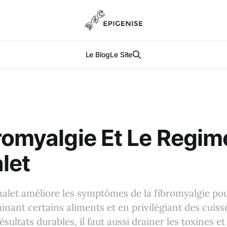
Le Blog
Le Site
romyalgie Et Le Regim
let
alet améliore les symptômes de la fibromyalgie po
minant certains aliments et en privilégiant des cuis
sultats durables, il faut aussi drainer les toxines et