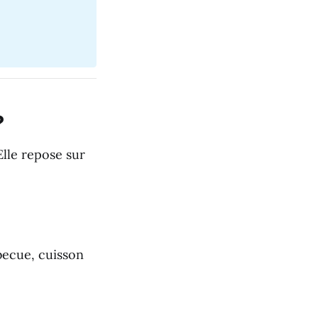
?
Elle repose sur
becue, cuisson