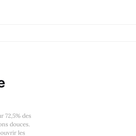
e
ur 72,5% des
sons douces.
 ouvrir les