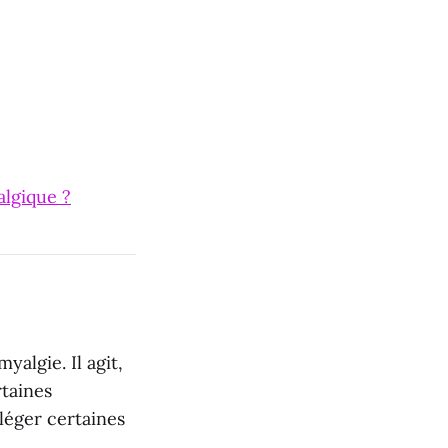
algique ?
yalgie. Il agit,
taines
léger certaines