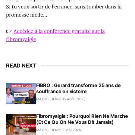
Si tu veux sortir de l’errance, sans tomber dans la
promesse facile…
👉
Accédez à la conférence gratuite sur la
fibromyalgie
READ NEXT
FIBRO : Gerard transforme 25 ans de
souffrance en victoire
MAXIME HERNÉ
15 AOÛT 2025
Fibromyalgie : Pourquoi Rien Ne Marche
(Et Ce Qu’On Ne Vous Dit Jamais)
MAXIME HERNÉ
9 MAI 2025