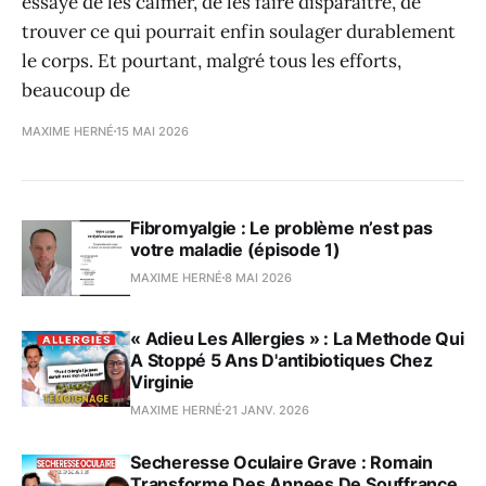
essaye de les calmer, de les faire disparaître, de
trouver ce qui pourrait enfin soulager durablement
le corps. Et pourtant, malgré tous les efforts,
beaucoup de
MAXIME HERNÉ
15 MAI 2026
Fibromyalgie : Le problème n’est pas
votre maladie (épisode 1)
MAXIME HERNÉ
8 MAI 2026
« Adieu Les Allergies » : La Methode Qui
A Stoppé 5 Ans D'antibiotiques Chez
Virginie
MAXIME HERNÉ
21 JANV. 2026
Secheresse Oculaire Grave : Romain
Transforme Des Annees De Souffrance