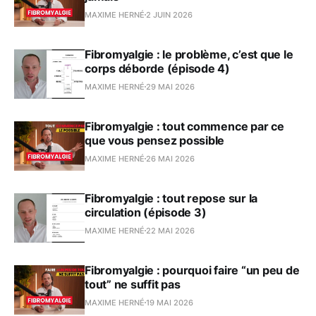
MAXIME HERNÉ
2 JUIN 2026
Fibromyalgie : le problème, c’est que le
corps déborde (épisode 4)
MAXIME HERNÉ
29 MAI 2026
Fibromyalgie : tout commence par ce
que vous pensez possible
MAXIME HERNÉ
26 MAI 2026
Fibromyalgie : tout repose sur la
circulation (épisode 3)
MAXIME HERNÉ
22 MAI 2026
Fibromyalgie : pourquoi faire “un peu de
tout” ne suffit pas
MAXIME HERNÉ
19 MAI 2026