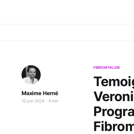
FIBROMYALGIE
Temoig
Veroni
Maxime Herné
10 juin 2024
4 min
Progr
Fibrom