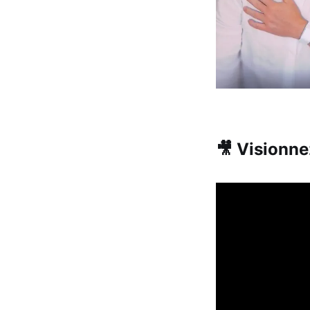
🎥 Visionnez