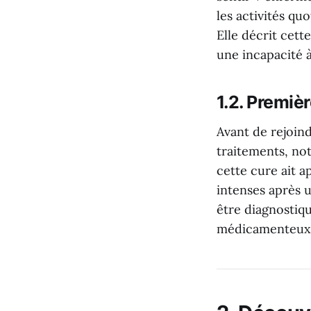
les activités q
Elle décrit cet
une incapacité 
1.2.
Premièr
Avant de rejoin
traitements, no
cette cure ait 
intenses après u
être diagnostiq
médicamenteux 