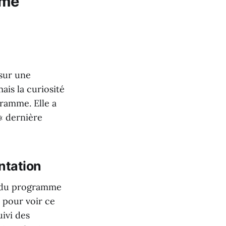
mme
sur une
mais la curiosité
gramme. Elle a
« dernière
ntation
s du programme
 pour voir ce
uivi des