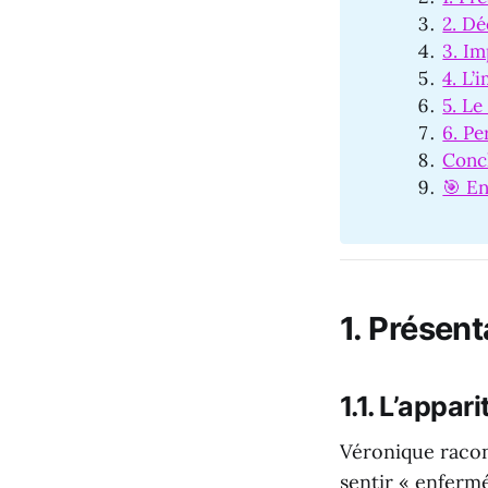
2. D
3. I
4. L’
5. Le
6. Pe
Conc
🎯 En
1.
Présent
1.1.
L’appar
Véronique racon
sentir « enferm