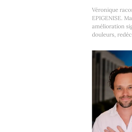
Véronique raco
EPIGENISE. Malg
amélioration si
douleurs, redéc