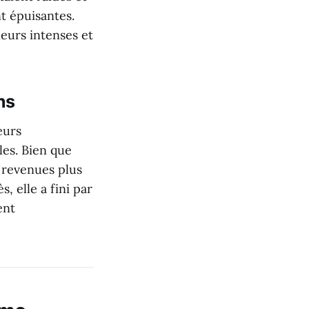
t épuisantes.
eurs intenses et
ns
eurs
es. Bien que
 revenues plus
, elle a fini par
ent