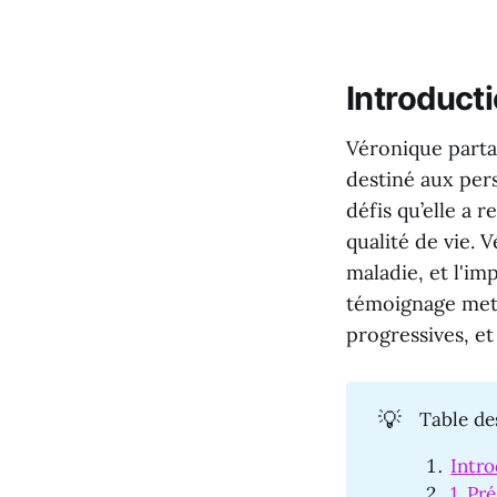
Introduct
Véronique part
destiné aux pers
défis qu’elle a 
qualité de vie. 
maladie, et l'i
témoignage met 
progressives, et
💡
Table de
Intr
1. Pr