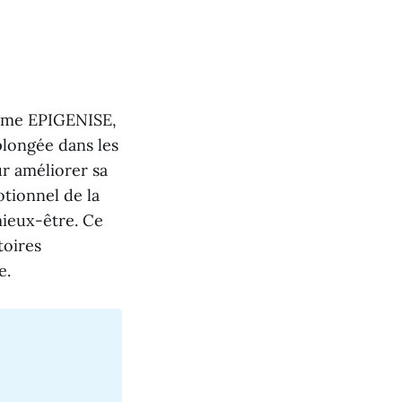
amme EPIGENISE,
plongée dans les
ur améliorer sa
otionnel de la
mieux-être. Ce
toires
e.