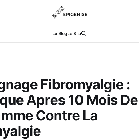
Le Blog
Le Site
nage Fibromyalgie :
que Apres 10 Mois De
amme Contre La
yalgie