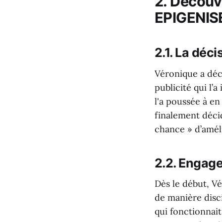
2.
Découve
EPIGENIS
2.1.
La déci
Véronique a dé
publicité qui l’a
l'a poussée à en
finalement déci
chance » d’amél
2.2.
Engage
Dès le début, V
de manière disc
qui fonctionnait