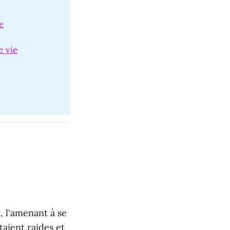
e
e vie
 l'amenant à se
aient raides et