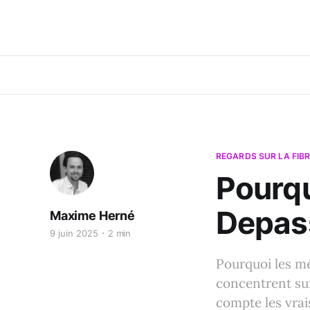
REGARDS SUR LA FIB
Pourqu
Depass
Maxime Herné
9 juin 2025
2 min
Pourquoi les méd
concentrent su
compte les vrai