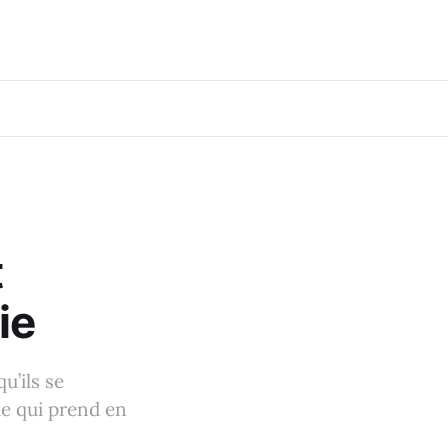
t
ie
u’ils se
e qui prend en