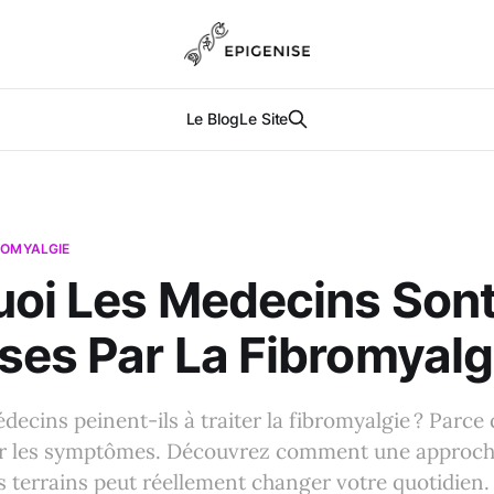
Le Blog
Le Site
ROMYALGIE
oi Les Medecins Son
es Par La Fibromyalg
ecins peinent-ils à traiter la fibromyalgie ? Parce q
r les symptômes. Découvrez comment une approch
s terrains peut réellement changer votre quotidien.