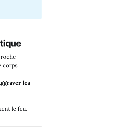
tique
pproche
e corps.
aggraver les
ent le feu.