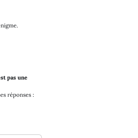
énigme.
est pas une
es réponses :