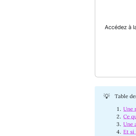
Accédez à l
💡
Table de
Une 
Ce qu
Une a
Et si