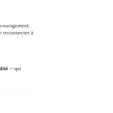
découragement,
 se reconnecter à
lité
— qui