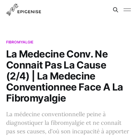
FIBROMYALGIE
La Medecine Conv. Ne
Connait Pas La Cause
(2/4) | La Medecine
Conventionnee Face A La
Fibromyalgie
La médecine conventionnelle peine à
diagnostiquer la fibromyalgie et ne connaît
pas ses causes, d'où son incapacité à apporter