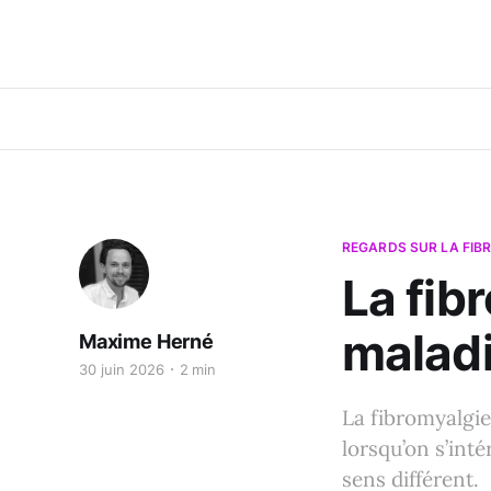
REGARDS SUR LA FIB
La fib
maladi
Maxime Herné
30 juin 2026
2 min
La fibromyalgi
lorsqu’on s’in
sens différent.