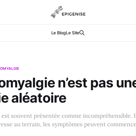
Le Blog
Le Site
ROMYALGIE
romyalgie n’est pas un
e aléatoire
e est souvent présentée comme incompréhensible. 
téresse au terrain, les symptômes peuvent commenc