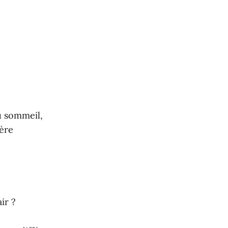
du sommeil,
ère
ir ?