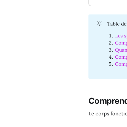
💡
Table de
Les 
Compr
Quan
Comp
Comp
Comprendr
Le corps foncti