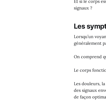
Et si le corps e
signaux ?
Les sympt
Lorsqu’un voyant
généralement pas
On comprend qu’
Le corps foncti
Les douleurs, l
des signaux envo
de façon optima