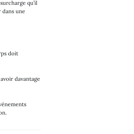
 surcharge qu’il
r dans une
rps doit
t avoir davantage
événements
on.