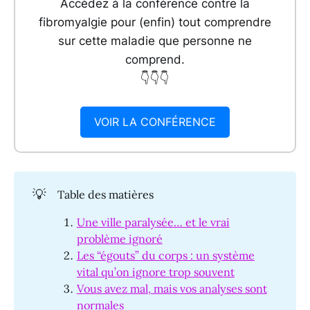
Accédez à la conférence contre la
fibromyalgie pour (enfin) tout comprendre
sur cette maladie que personne ne
comprend.
👇👇👇
VOIR LA CONFÉRENCE
💡
Table des matières
Une ville paralysée… et le vrai
problème ignoré
Les “égouts” du corps : un système
vital qu’on ignore trop souvent
Vous avez mal, mais vos analyses sont
normales