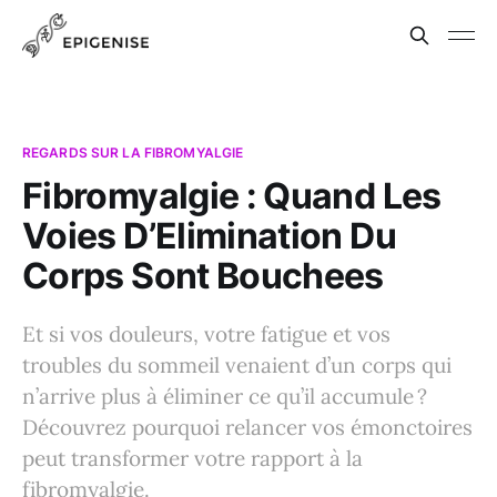
REGARDS SUR LA FIBROMYALGIE
Fibromyalgie : Quand Les
Voies D’Elimination Du
Corps Sont Bouchees
Et si vos douleurs, votre fatigue et vos
troubles du sommeil venaient d’un corps qui
n’arrive plus à éliminer ce qu’il accumule ?
Découvrez pourquoi relancer vos émonctoires
peut transformer votre rapport à la
fibromyalgie.