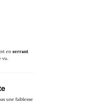
ent en
serrant
 vu.
te
as une faiblesse