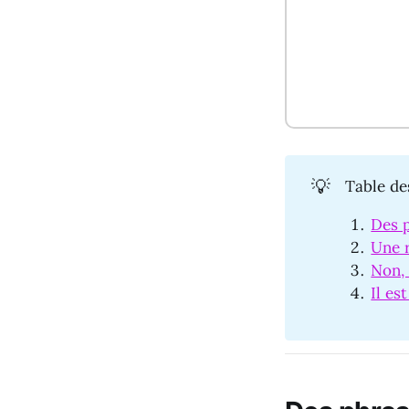
💡
Table de
Des p
Une r
Non, 
Il es