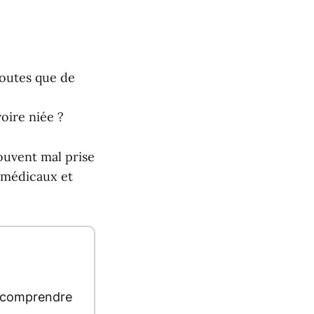
doutes que de
oire niée ?
souvent mal prise
s médicaux et
t comprendre