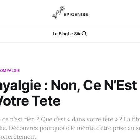
Le Blog
Le Site
ROMYALGIE
yalgie : Non, Ce N’Est
otre Tete
ce n’est rien ? Que c’est « dans votre tête » ? La fi
ie. Découvrez pourquoi elle mérite d’être prise au sé
concrètement.