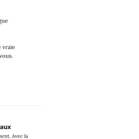
igue
e vraie
vous.
maux
ent. Avec la