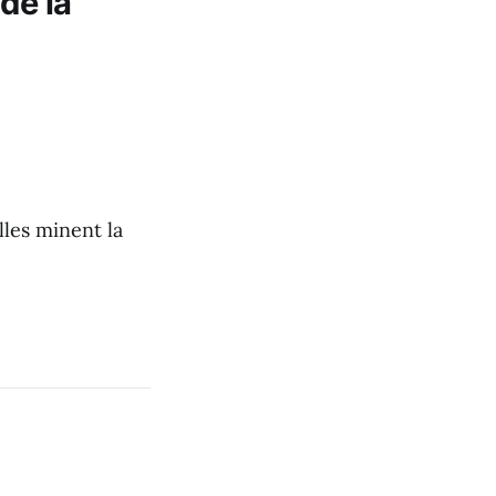
de la
lles minent la