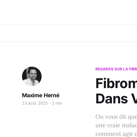
REGARDS SUR LA FIB
Fibrom
Dans V
Maxime Herné
23 août 2025
2 min
On vous dit que 
une vraie malad
comment agir 