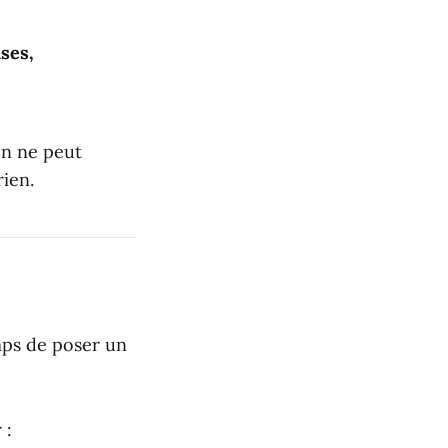
ses,
on ne peut
ien.
emps de poser un
 :