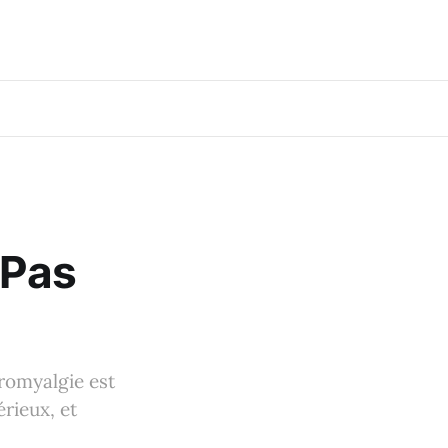
 Pas
bromyalgie est
rieux, et