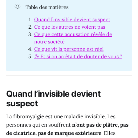
💡
Table des matières
Quand l’invisible devient suspect
Ce que les autres ne voient pas
Ce que cette accusation révèle de
notre société
Ce que vit la personne est réel
🎯 Et si on arrêtait de douter de vous ?
Quand l’invisible devient
suspect
La fibromyalgie est une maladie invisible. Les
personnes qui en souffrent
n’ont pas de plâtre, pas
de cicatrice, pas de marque extérieure
. Elles