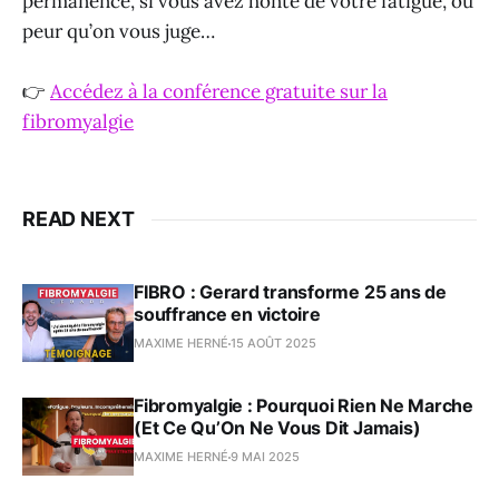
permanence, si vous avez honte de votre fatigue, ou
peur qu’on vous juge…
👉
Accédez à la conférence gratuite sur la
fibromyalgie
READ NEXT
FIBRO : Gerard transforme 25 ans de
souffrance en victoire
MAXIME HERNÉ
15 AOÛT 2025
Fibromyalgie : Pourquoi Rien Ne Marche
(Et Ce Qu’On Ne Vous Dit Jamais)
MAXIME HERNÉ
9 MAI 2025