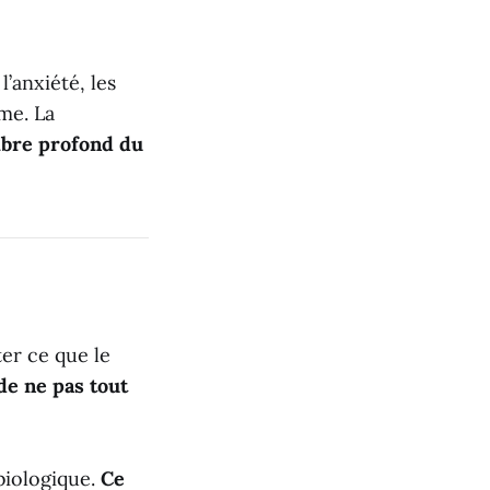
l’anxiété, les
me. La
ibre profond du
er ce que le
de ne pas tout
biologique.
Ce