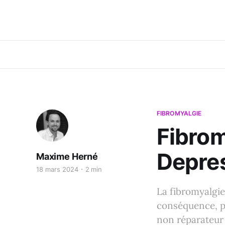
FIBROMYALGIE
Fibrom
Depre
Maxime Herné
18 mars 2024
2 min
La fibromyalgie 
conséquence, pa
non réparateur 