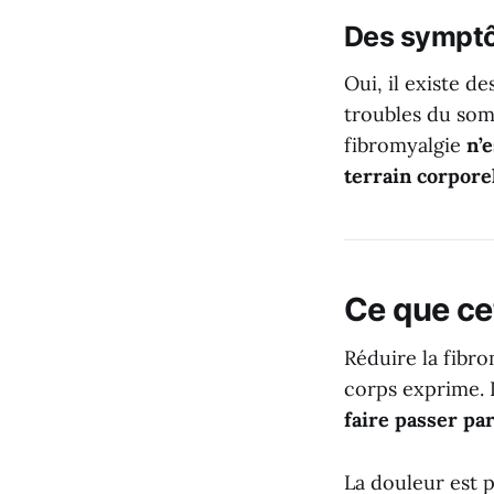
Des symptô
Oui, il existe de
troubles du som
fibromyalgie
n’
terrain corpore
Ce que cet
Réduire la fibr
corps exprime. I
faire passer pa
La douleur est p