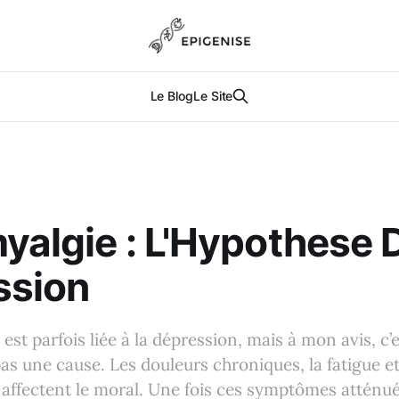
Le Blog
Le Site
yalgie : L'Hypothese 
ssion
est parfois liée à la dépression, mais à mon avis, c’
s une cause. Les douleurs chroniques, la fatigue e
affectent le moral. Une fois ces symptômes atténué