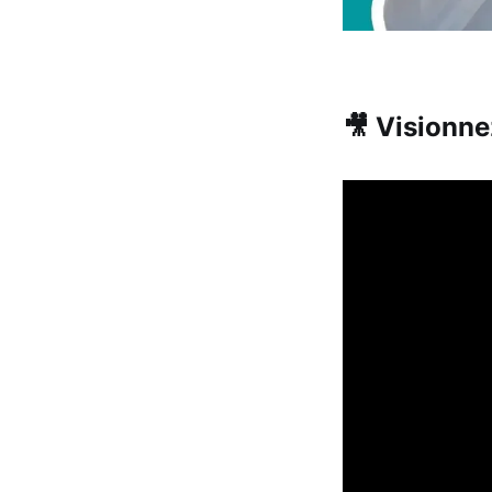
🎥 Visionnez