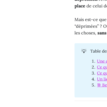
place
de celui d
Mais est-ce que
“déprimées” ? Ou
les choses,
sans
💡
Table de
Une 
Ce qu
Ce qu
Un li
🎯 Be