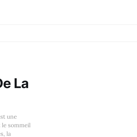
De La
est une
t le sommeil
s, la