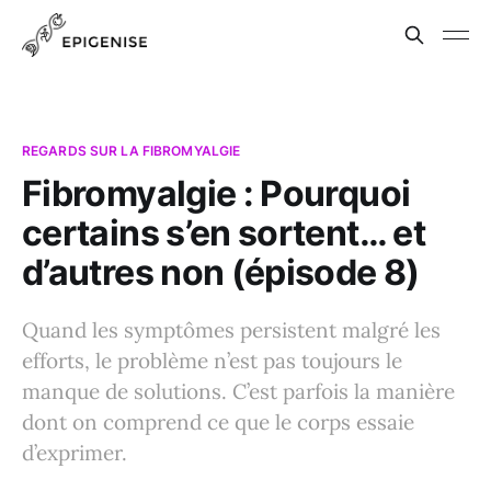
REGARDS SUR LA FIBROMYALGIE
Fibromyalgie : Pourquoi
certains s’en sortent… et
d’autres non (épisode 8)
Quand les symptômes persistent malgré les
efforts, le problème n’est pas toujours le
manque de solutions. C’est parfois la manière
dont on comprend ce que le corps essaie
d’exprimer.